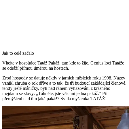
Jak to celé začalo
Vítejte v hospůdce Tatáž Pakáž, tam kde to žije. Genius loci Tatáže
se odráží přímou úměrou na hostech.
Zrod hospody se datuje někdy v jarních měsících roku 1998. Název
vznikl zhruba o rok dříve a to tak, že tři budoucí zakládající členové,
tehdy ještě máničky, byli nad ránem vyhazováni z krásného
mejdanu se slovy: „Táhněte, jste všichni jedna pakáž.” Při
přemýšlení nad tím jaká pakáž? Svitla myšlenka TATÁŽ!