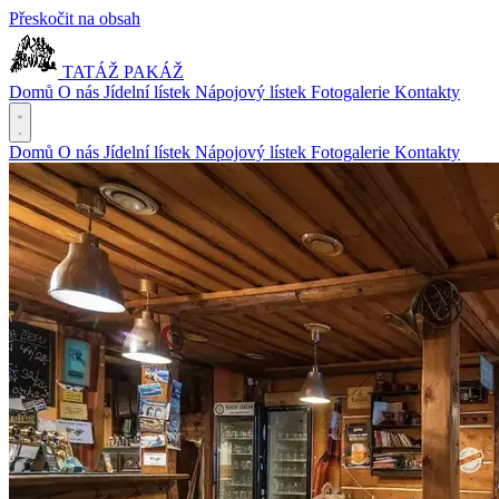
Přeskočit na obsah
TATÁŽ PAKÁŽ
Domů
O nás
Jídelní lístek
Nápojový lístek
Fotogalerie
Kontakty
Domů
O nás
Jídelní lístek
Nápojový lístek
Fotogalerie
Kontakty