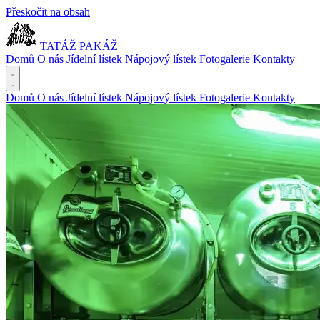
Přeskočit na obsah
TATÁŽ PAKÁŽ
Domů
O nás
Jídelní lístek
Nápojový lístek
Fotogalerie
Kontakty
Domů
O nás
Jídelní lístek
Nápojový lístek
Fotogalerie
Kontakty