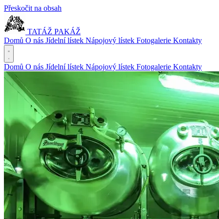
Přeskočit na obsah
TATÁŽ PAKÁŽ
Domů
O nás
Jídelní lístek
Nápojový lístek
Fotogalerie
Kontakty
Domů
O nás
Jídelní lístek
Nápojový lístek
Fotogalerie
Kontakty